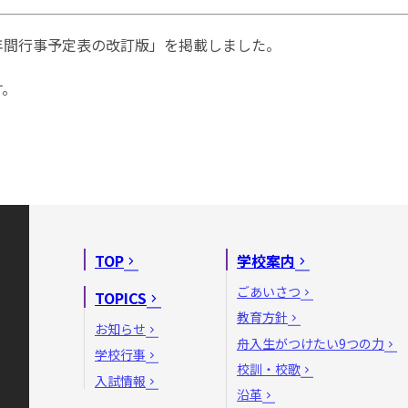
年間行事予定表の改訂版」を掲載しました。
す。
TOP
学校案内
ごあいさつ
TOPICS
教育方針
お知らせ
舟入生がつけたい9つの力
学校行事
校訓・校歌
入試情報
沿革