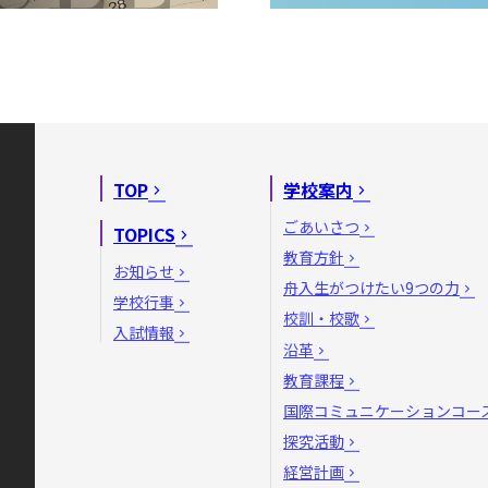
TOP
学校案内
ごあいさつ
TOPICS
教育方針
お知らせ
舟入生がつけたい9つの力
学校行事
校訓・校歌
入試情報
沿革
教育課程
国際コミュニケーションコー
探究活動
経営計画