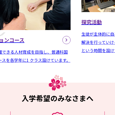
探究活動
生徒が主体的に自
ョンコース
解決を行っていけ
という時間を設け
躍できる人材育成を目指し、普通科国
スを各学年に1 クラス設けています。
入学希望のみなさまへ