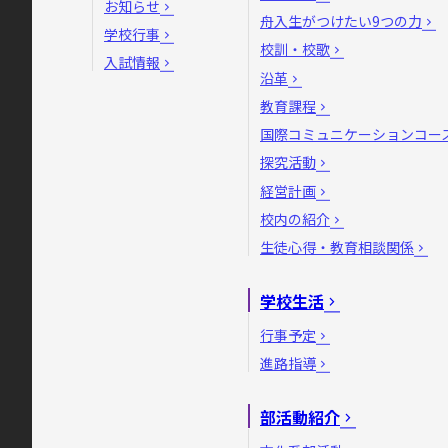
お知らせ
舟入生がつけたい9つの力
学校行事
校訓・校歌
入試情報
沿革
教育課程
国際コミュニケーションコー
探究活動
経営計画
校内の紹介
生徒心得・教育相談関係
学校生活
行事予定
進路指導
部活動紹介