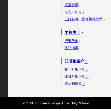
経営計画
校内の紹介
生徒心得・教育相談関係
学校生活
行事予定
進路指導
部活動紹介
文化系部活動
体育系部活動
部活動概要
© 2023 Hiroshima Municipal Funairi High School