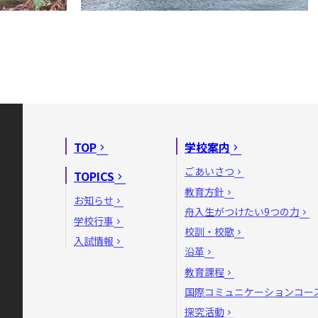
TOP
学校案内
ごあいさつ
TOPICS
教育方針
お知らせ
舟入生がつけたい9つの力
学校行事
校訓・校歌
入試情報
沿革
教育課程
国際コミュニケーションコー
探究活動