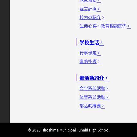
経営計画
校内の紹介
生徒心得・教育相談関係
学校生活
行事予定
進路指導
部活動紹介
文化系部活動
体育系部活動
部活動概要
© 2023 Hiroshima Municipal Funairi High School