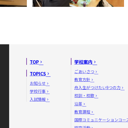
TOP
学校案内
ごあいさつ
TOPICS
教育方針
お知らせ
舟入生がつけたい9つの力
学校行事
校訓・校歌
入試情報
沿革
教育課程
国際コミュニケーションコー
探究活動