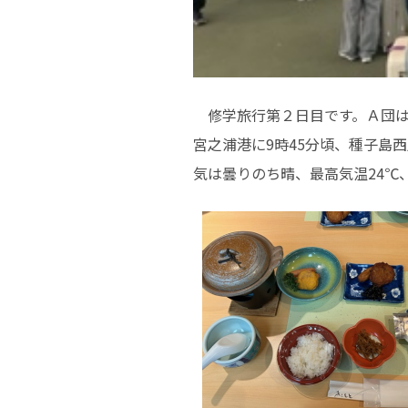
修学旅行第２日目です。Ａ団は
宮之浦港に9時45分頃、種子島
気は曇りのち晴、最高気温24℃