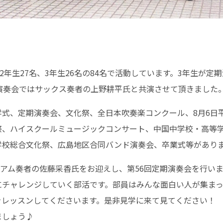
2年生27名、3年生26名の84名で活動しています。3年生が定
演奏会ではサックス奏者の上野耕平氏と共演させて頂きました
学式、定期演奏会、文化祭、全日本吹奏楽コンクール、8月6日
祭、ハイスクールミュージックコンサート、中国中学校・高等
学校総合文化祭、広島地区合同バンド演奏会、卒業式等があり
ォニアム奏者の佐藤采香氏をお迎えし、第56回定期演奏会を行い
にチャレンジしていく部活です。部員はみんな面白い人が集ま
をレッスンしてくださいます。是非見学に来て見てください！
ましょう♪