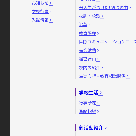
お知らせ
舟入生がつけたい9つの力
学校行事
校訓・校歌
入試情報
沿革
教育課程
国際コミュニケーションコー
探究活動
経営計画
校内の紹介
生徒心得・教育相談関係
学校生活
行事予定
進路指導
部活動紹介