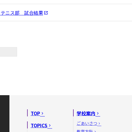
トテニス部 試合結果
TOP
学校案内
ごあいさつ
TOPICS
教育方針