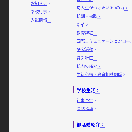
お知らせ
舟入生がつけたい9つの力
学校行事
校訓・校歌
入試情報
沿革
教育課程
国際コミュニケーションコー
探究活動
経営計画
校内の紹介
生徒心得・教育相談関係
学校生活
行事予定
進路指導
部活動紹介